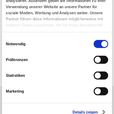
analysieren. Außerdem geben wir Informationen zu Ihrer
Verwendung unserer Website an unsere Partner für
soziale Medien, Werbung und Analysen weiter. Unsere
News
Partner führen diese Informationen möglicherweise mit
weiteren Daten zusammen, die Sie ihnen bereitgestellt
haben oder die sie im Rahmen Ihrer Nutzung der Dienste
gesammelt haben.
Einwilligungsauswahl
Kontakt
Notwendig
Präferenzen
Impressum
Statistiken
Marketing
HOLZWERKE
STRUNZ GMBH &
Details zeigen