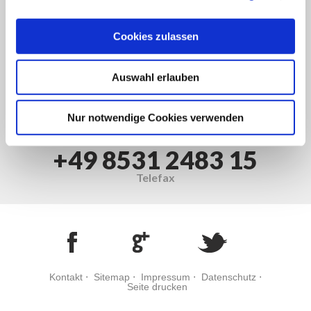
CO.KG
Am Rottwerk 60
94060 Pocking
Cookies zulassen
+49 8531 2483-0
Auswahl erlauben
Telefon
info@holzwerke-strunz.de
Nur notwendige Cookies verwenden
+49 8531 2483 15
Telefax
Kontakt
⋅
Sitemap
⋅
Impressum
⋅
Datenschutz
⋅
Seite drucken