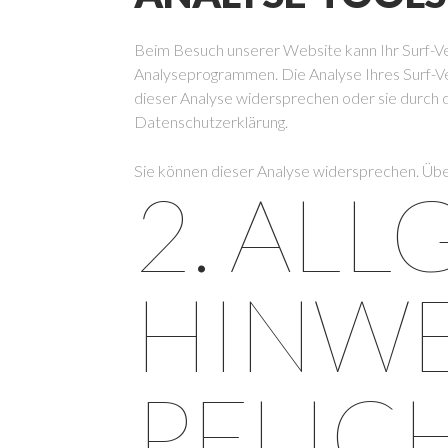
Beim Besuch unserer Website kann Ihr Surf-Ve
Analyseprogrammen. Die Analyse Ihres Surf-Ver
dieser Analyse widersprechen oder sie durch d
Datenschutzerklärung.
Sie können dieser Analyse widersprechen. Übe
2. AL
HINWE
PFLIC