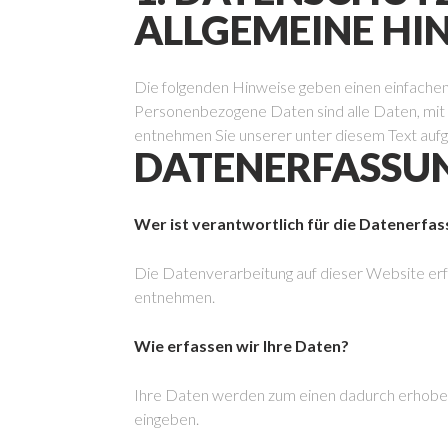
ALLGEMEINE HI
Die folgenden Hinweise geben einen einfache
Personenbezogene Daten sind alle Daten, mit 
entnehmen Sie unserer unter diesem Text auf
DATENERFASSUN
Wer ist verantwortlich für die Datenerfa
Die Datenverarbeitung auf dieser Website e
entnehmen.
Wie erfassen wir Ihre Daten?
Ihre Daten werden zum einen dadurch erhoben, d
eingeben.