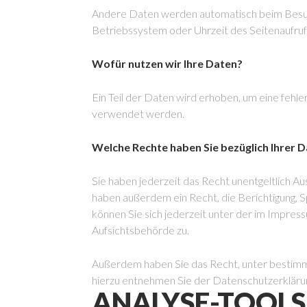
Andere Daten werden automatisch beim Besuch
Betriebssystem oder Uhrzeit des Seitenaufrufs
Wofür nutzen wir Ihre Daten?
Ein Teil der Daten wird erhoben, um eine fehl
verwendet werden.
Welche Rechte haben Sie bezüglich Ihrer 
Sie haben jederzeit das Recht unentgeltlich 
haben außerdem ein Recht, die Berichtigung,
können Sie sich jederzeit unter der im Impr
Aufsichtsbehörde zu.
Außerdem haben Sie das Recht, unter bestimm
hierzu entnehmen Sie der Datenschutzerklärun
ANALYSE-TOOLS