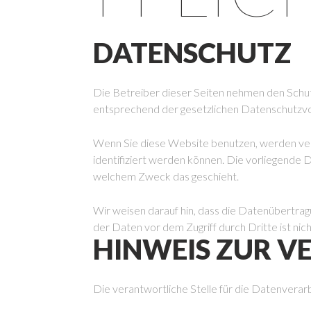
DATENSCHUTZ
Die Betreiber dieser Seiten nehmen den Schut
entsprechend der gesetzlichen Datenschutzvo
Wenn Sie diese Website benutzen, werden ve
identifiziert werden können. Die vorliegende D
welchem Zweck das geschieht.
Wir weisen darauf hin, dass die Datenübertrag
der Daten vor dem Zugriff durch Dritte ist nich
HINWEIS ZUR V
Die verantwortliche Stelle für die Datenverarb