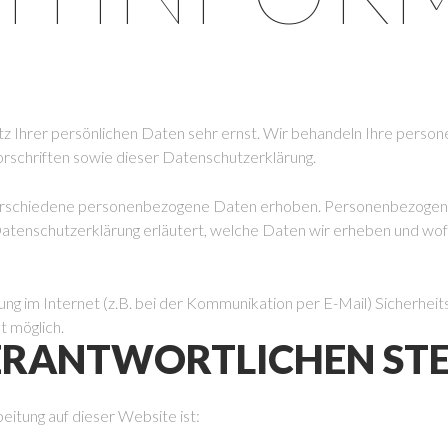
z Ihrer persönlichen Daten sehr ernst. Wir behandeln Ihre perso
rschriften sowie dieser Datenschutzerklärung.
rschiedene personenbezogene Daten erhoben. Personenbezogene 
atenschutzerklärung erläutert, welche Daten wir erheben und wofür 
ung im Internet (z.B. bei der Kommunikation per E-Mail) Sicherheit
t möglich.
ERANTWORTLICHEN STE
eitung auf dieser Website ist: