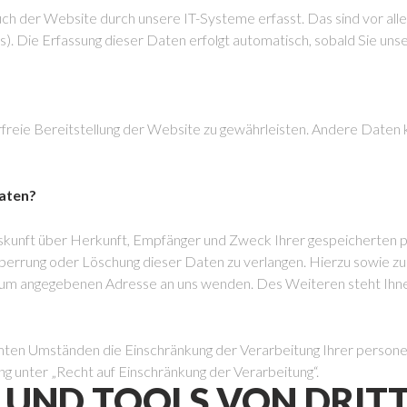
 der Website durch unsere IT-Systeme erfasst. Das sind vor alle
). Die Erfassung dieser Daten erfolgt automatisch, sobald Sie un
erfreie Bereitstellung der Website zu gewährleisten. Andere Daten
Daten?
Auskunft über Herkunft, Empfänger und Zweck Ihrer gespeicherten
 Sperrung oder Löschung dieser Daten zu verlangen. Hierzu sowie
essum angegebenen Adresse an uns wenden. Des Weiteren steht Ihn
ten Umständen die Einschränkung der Verarbeitung Ihrer persone
g unter „Recht auf Einschränkung der Verarbeitung“.
 UND TOOLS VON DRIT