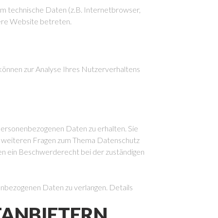
m technische Daten (z.B. Internetbrowser,
sere Website betreten.
 können zur Analyse Ihres Nutzerverhaltens
 personenbezogenen Daten zu erhalten. Sie
 zu weiteren Fragen zum Thema Datenschutz
en ein Beschwerderecht bei der zuständigen
nbezogenen Daten zu verlangen. Details
TANBIETERN