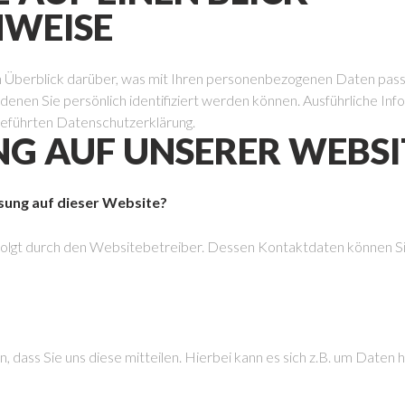
NWEISE
n Überblick darüber, was mit Ihren personenbezogenen Daten pass
denen Sie persönlich identifiziert werden können. Ausführliche 
geführten Datenschutzerklärung.
G AUF UNSERER WEBSI
ssung auf dieser Website?
rfolgt durch den Websitebetreiber. Dessen Kontaktdaten können 
ass Sie uns diese mitteilen. Hierbei kann es sich z.B. um Daten ha