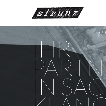
IHR
PARTN
IN SA
KLANG