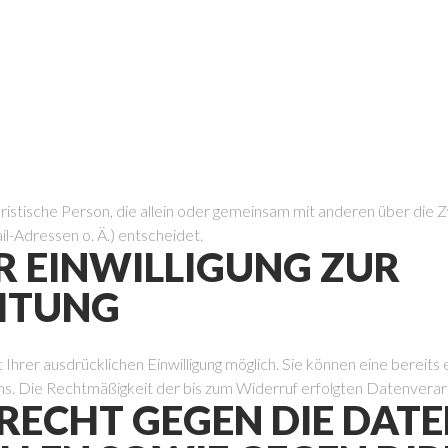
 juristische Person, die allein oder gemeinsam mit anderen über di
-Adressen o. Ä.) entscheidet.
R EINWILLIGUNG ZUR
ITUNG
hrer ausdrücklichen Einwilligung möglich. Sie können eine bereits e
 uns. Die Rechtmäßigkeit der bis zum Widerruf erfolgten Datenvera
ECHT GEGEN DIE DAT