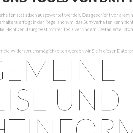
rhalten statistisch ausgewertet werden. Das geschieht vor allem 
haltens erfolgt in der Regel anonym; das Surf-Verhalten kann nich
ie Nichtbenutzung bestimmter Tools verhindern. Detaillierte Infor
r die Widerspruchsmöglichkeiten werden wir Sie in dieser Datensc
LGEMEINE
ISE UND
HTINFOR