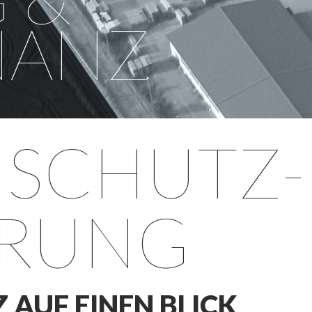
NANZ
SCHUTZ­
ÄRUNG
 AUF EINEN BLICK