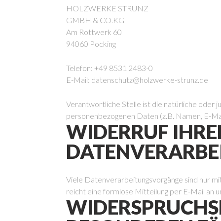
HOLZWERKE STRUNZ
GMBH & CO.KG
Am Rottwerk 60
94060 Pocking
Telefon: +49 8531 2483-0
E-Mail: datenschutz@holzwerke-strunz.de
Verantwortliche Stelle ist die natürliche oder
personenbezogenen Daten (z.B. Namen, E-Mail
WIDERRUF IHRE
DATENVERARBE
Viele Datenverarbeitungsvorgänge sind nur mit I
reicht eine formlose Mitteilung per E-Mail an
WIDERSPRUCHSR