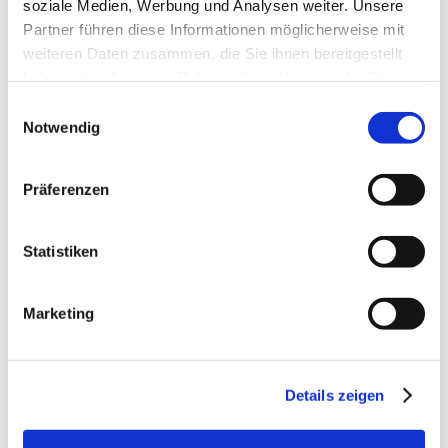
soziale Medien, Werbung und Analysen weiter. Unsere
只有完美無缺的產品才可離開生產線
Partner führen diese Informationen möglicherweise mit
我們根據客戶需求進行用于響板、響棒、響棒木、
weiteren Daten zusammen, die Sie ihnen bereitgestellt
鍵盤木和琴橋的音響木材的生產。
haben oder die sie im Rahmen Ihrer Nutzung der Dienste
歷經百年、精益求精而終極完美的生產程序所出產
gesammelt haben.
的響板必須經過嚴格而精細的質量標 準檢查。
Einwilligungsauswahl
Notwendig
Präferenzen
產品概覽
Statistiken
Marketing
Details zeigen