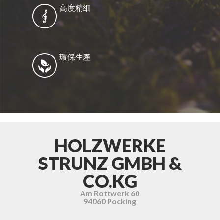
高度精細
環保生產
HOLZWERKE
STRUNZ GMBH &
CO.KG
Am Rottwerk 60
94060 Pocking